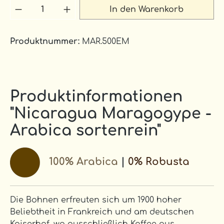
Produkt Anzahl: Gib den gewünschten 
In den Warenkorb
Produktnummer:
MAR.500EM
Produktinformationen
"Nicaragua Maragogype -
Arabica sortenrein"
100% Arabica
|
0% Robusta
Die Bohnen erfreuten sich um 1900 hoher
Beliebtheit in Frankreich und am deutschen